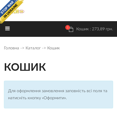
ON SALE!
1
ГОЛОВНА
КАТАЛОГ
Кошик : 273,89 грн.
ПРАЙС
Розпродаж
Головна
Каталог
Кошик
Чоловічі шкарпетки
Жіночі шкарпетки
КОШИК
Дитячі шкарпетки
Колготки дитячі
Для оформлення замовлення заповність всі поля та
Ексклюзив
натисніть кнопку «Оформити».
Нижня білизна
ДОСТАВКА ТА ОПЛАТА
РОЗМІРИ