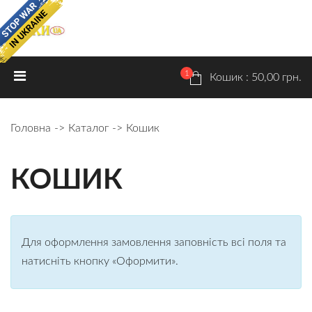
ON SALE!
1
ГОЛОВНА
КАТАЛОГ
ПРАЙС
Кошик : 50,00 грн.
Розпродаж
Головна
Каталог
Кошик
Чоловічі шкарпетки
Жіночі шкарпетки
КОШИК
Дитячі шкарпетки
Колготки дитячі
Для оформлення замовлення заповність всі поля та
Ексклюзив
натисніть кнопку «Оформити».
Нижня білизна
ДОСТАВКА ТА ОПЛАТА
РОЗМІРИ