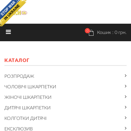
ON SALE!
0
ГОЛОВНА
КАТАЛОГ
ПРАЙС
Кошик : 0 грн.
Розпродаж
Чоловічі шкарпетки
КАТАЛОГ
Жіночі шкарпетки
РОЗПРОДАЖ
Дитячі шкарпетки
ЧОЛОВІЧІ ШКАРПЕТКИ
Колготки дитячі
ЖІНОЧІ ШКАРПЕТКИ
Ексклюзив
ДИТЯЧІ ШКАРПЕТКИ
Нижня білизна
КОЛГОТКИ ДИТЯЧІ
ЕКСКЛЮЗИВ
ДОСТАВКА ТА ОПЛАТА
РОЗМІРИ