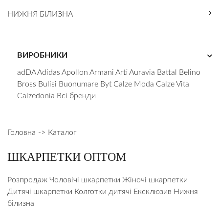
КОРИСНО!
НИЖНЯ БІЛИЗНА
БРЕНДИ
БЛОГ
КОНТАКТИ
ВИРОБНИКИ
adDA
Adidas
Apollon
Armani
Arti
Auravia
Battal
Belino
Bross
Bulisi
Buonumare
Byt
Calze Moda
Calze Vita
Calzedonia
Всі бренди
Головна
Каталог
ШКАРПЕТКИ ОПТОМ
Розпродаж
Чоловічі шкарпетки
Жіночі шкарпетки
Дитячі шкарпетки
Колготки дитячі
Ексклюзив
Нижня
білизна