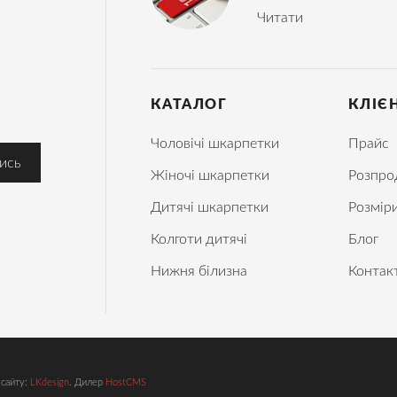
Читати
КАТАЛОГ
КЛІЄ
Чоловічі шкарпетки
Прайс
Жіночі шкарпетки
Розпро
Дитячі шкарпетки
Розмір
Колготи дитячі
Блог
Нижня білизна
Контак
 сайту:
LKdesign
. Дилер
HostCMS