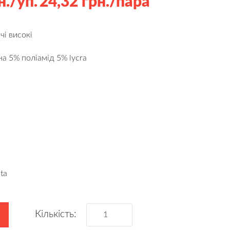
н./уп.
24,32 грн./пара
і високі
а 5% поліамід 5% lycra
ta
Кількість: