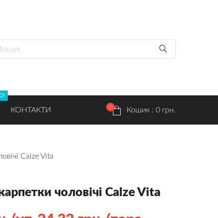
О!
0
КОНТАКТИ
Кошик : 0 грн.
вічі Calze Vita
арпетки чоловічі Calze Vita