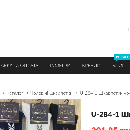
КОРИСН
АВКА ТА ОПЛАТА
РОЗМІРИ
БРЕНДИ
БЛОГ
Каталог
Чоловічі шкарпетки
U-284-1 Шкарпетки чоло
U-284-1 Шк