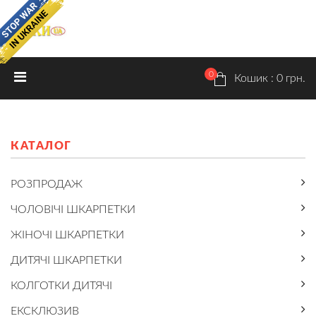
ON SALE!
0
ГОЛОВНА
КАТАЛОГ
ПРАЙС
Кошик : 0 грн.
Розпродаж
Чоловічі шкарпетки
КАТАЛОГ
Жіночі шкарпетки
РОЗПРОДАЖ
Дитячі шкарпетки
ЧОЛОВІЧІ ШКАРПЕТКИ
Колготки дитячі
ЖІНОЧІ ШКАРПЕТКИ
Ексклюзив
ДИТЯЧІ ШКАРПЕТКИ
Нижня білизна
КОЛГОТКИ ДИТЯЧІ
ЕКСКЛЮЗИВ
ДОСТАВКА ТА ОПЛАТА
РОЗМІРИ