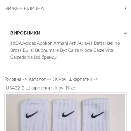
КОРИСНО!
НИЖНЯ БІЛИЗНА
БРЕНДИ
БЛОГ
КОНТАКТИ
ВИРОБНИКИ
adDA
Adidas
Apollon
Armani
Arti
Auravia
Battal
Belino
Bross
Bulisi
Buonumare
Byt
Calze Moda
Calze Vita
Calzedonia
Всі бренди
Головна
Каталог
Жіночі шкарпетки
US422-2 Шкарпетки жіночі Nike